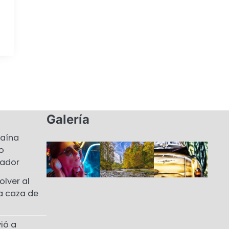
Galería
caína
o
uador
olver al
la caza de
ió a