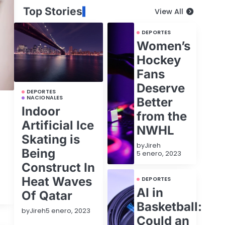
Top Stories
View All
DEPORTES
Women’s
Hockey
Fans
Deserve
DEPORTES
NACIONALES
Better
Indoor
z
from the
Artificial Ice
NWHL
Skating is
by
Jireh
Being
5 enero, 2023
Construct In
Heat Waves
DEPORTES
AI in
Of Qatar
Basketball:
by
Jireh
5 enero, 2023
Could an