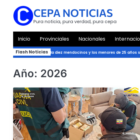
Skip
CEPA NOTICIAS
to
content
Pura noticia, pura verdad, pura cepa
Inicio
Provinciales
Nacionales
Internaci
Flash Noticias
anza a dos de cada diez mendocinos y los menores de 25 años son los 
Año:
2026