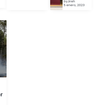
by
Jireh
5 enero, 2023
r