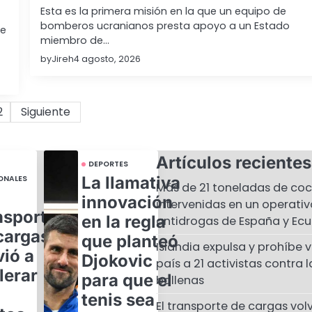
Esta es la primera misión en la que un equipo de
bomberos ucranianos presta apoyo a un Estado
de
miembro de…
by
Jireh
4 agosto, 2026
2
Siguiente
Artículos recientes
DEPORTES
La llamativa
ONALES
Más de 21 toneladas de co
innovación
intervenidas en un operativ
nsporte
en la regla
antidrogas de España y Ec
cargas
que planteó
Islandia expulsa y prohíbe v
vió a
Djokovic
país a 21 activistas contra 
lerar
para que el
ballenas
tenis sea
El transporte de cargas volv