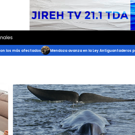
onales
más afectados
Mendoza avanza en la Ley Antiguantaderos para interv