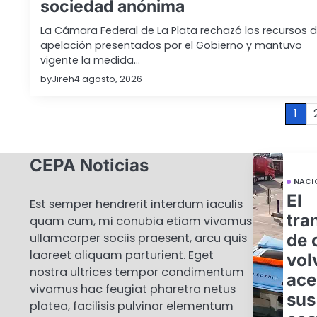
sociedad anónima
La Cámara Federal de La Plata rechazó los recursos 
apelación presentados por el Gobierno y mantuvo
vigente la medida…
by
Jireh
4 agosto, 2026
Paginación
1
de
CEPA Noticias
entradas
NACI
El
Est semper hendrerit interdum iaculis
tra
quam cum, mi conubia etiam vivamus
de 
ullamcorper sociis praesent, arcu quis
laoreet aliquam parturient. Eget
vol
nostra ultrices tempor condimentum
ace
vivamus hac feugiat pharetra netus
sus
platea, facilisis pulvinar elementum