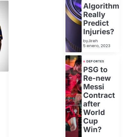
Algorithm
Really
Predict
Injuries?
by
Jireh
5 enero, 2023
DEPORTES
PSG to
Re-new
Messi
Contract
after
World
Cup
Win?