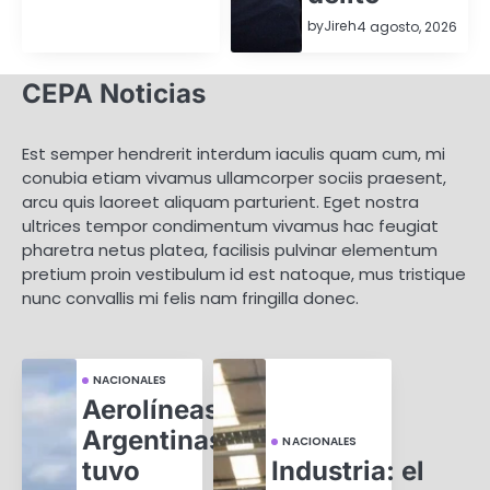
by
Jireh
4 agosto, 2026
CEPA Noticias
Est semper hendrerit interdum iaculis quam cum, mi
conubia etiam vivamus ullamcorper sociis praesent,
arcu quis laoreet aliquam parturient. Eget nostra
ultrices tempor condimentum vivamus hac feugiat
pharetra netus platea, facilisis pulvinar elementum
pretium proin vestibulum id est natoque, mus tristique
nunc convallis mi felis nam fringilla donec.
NACIONALES
Aerolíneas
Argentinas
NACIONALES
tuvo
Industria: el