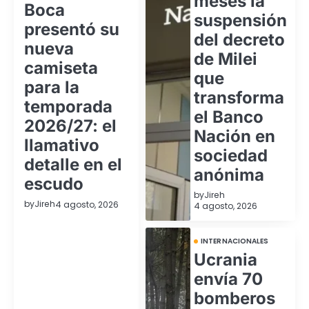
meses la
Boca
suspensión
presentó su
del decreto
nueva
de Milei
camiseta
que
para la
transforma
temporada
el Banco
2026/27: el
Nación en
llamativo
sociedad
detalle en el
anónima
escudo
by
Jireh
by
Jireh
4 agosto, 2026
4 agosto, 2026
INTERNACIONALES
Ucrania
envía 70
bomberos