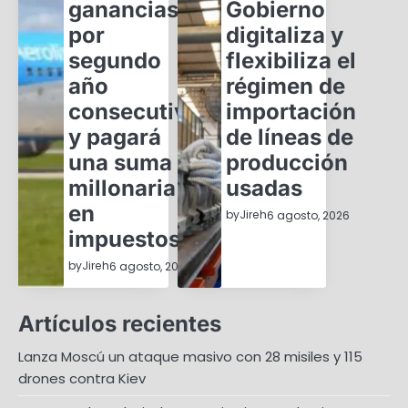
ganancias
Gobierno
por
digitaliza y
segundo
flexibiliza el
año
régimen de
consecutivo
importación
y pagará
de líneas de
una suma
producción
millonaria
usadas
en
by
Jireh
6 agosto, 2026
impuestos
by
Jireh
6 agosto, 2026
Artículos recientes
Lanza Moscú un ataque masivo con 28 misiles y 115
drones contra Kiev